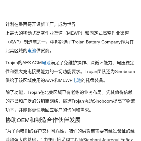
计划在墨西哥开设新工厂，成为世界
上最大的移动式高空作业渠道（MEWP）和固定式高空作业渠道
（AWP）制造商之一，中邦挑选了Trojan Battery Company作为其
北美区域的
电池
供货商。
Trojan的AES AGM
电池
满足了免维护操作、深循环能力、电压稳定
性和强大充电接受能力的一切功能要求。Trojan团队还为Sinoboom
供给了该区域使用的AWP和MEWP
电池
的托盘装备。
除了功能，Trojan在北美区域已有老练的业务布局。凭仗值得信赖
的声誉和广泛的分销商网络，挑选Trojan协助Sinoboom提高了物流
功率，并能够更快地回应客户的询问和需求。
协助OEM和制造合作伙伴发展
“为了向咱们的客户交付可靠性，咱们的供货商需要有经过验证的经
验和强大的基础，” 中邦间接采购工程师Stephani Jauregui Yañez