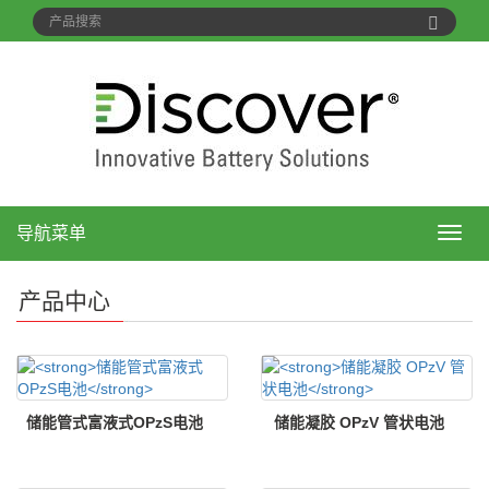
导航菜单
导
航
菜
产品中心
单
储能管式富液式OPzS电池
储能凝胶 OPzV 管状电池