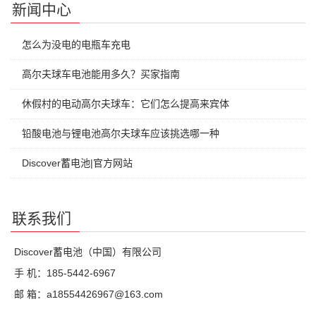
新闻中心
怎么为没电的电瓶车充电
高尔夫球车电池能用多久？买家指南
休假村的电动高尔夫球车：它们怎么提高来宾体
铅酸电池与锂电池高尔夫球车应该挑选哪一种
Discover蓄电池|官方网站
联系我们
Discover蓄电池（中国）有限公司
手 机：185-5442-6967
邮 箱：a18554426967@163.com